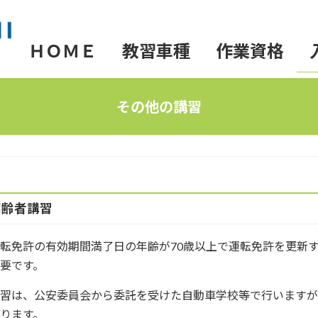
ＨＯＭＥ
教習車種
作業資格
普通免許
フォークリフト
施設紹介
その他の講習
二輪免許
送迎バス
大型特殊免許
その他の
高齢者講習
転免許の有効期間満了日の年齢が70歳以上で運転免許を更新
要です。
講習は、公安委員会から委託を受けた自動車学校等で行います
ります。