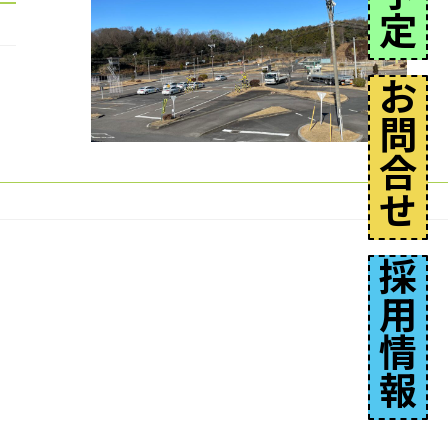
定
お
問
合
せ
採
用
情
報