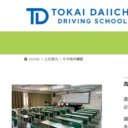
コ
ナ
ン
ビ
テ
ゲ
ン
ー
ツ
シ
へ
ョ
ス
ン
キ
に
ッ
移
HOME
入校案内
その他の講習
プ
動
運
必
あ